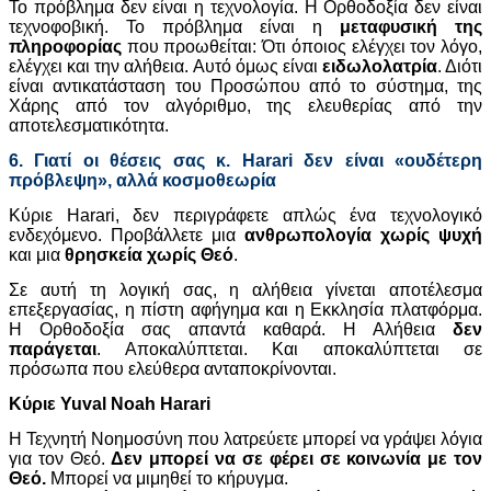
Το πρόβλημα δεν είναι η τεχνολογία. Η Ορθοδοξία δεν είναι
τεχνοφοβική. Το πρόβλημα είναι η
μεταφυσική της
πληροφορίας
που προωθείται: Ότι όποιος ελέγχει τον λόγο,
ελέγχει και την αλήθεια. Αυτό όμως είναι
ειδωλολατρία
. Διότι
είναι αντικατάσταση του Προσώπου από το σύστημα, της
Χάρης από τον αλγόριθμο, της ελευθερίας από την
αποτελεσματικότητα.
6. Γιατί οι θέσεις σας κ.
Harari
δεν είναι «ουδέτερη
πρόβλεψη», αλλά κοσμοθεωρία
Κύριε Harari, δεν περιγράφετε απλώς ένα τεχνολογικό
ενδεχόμενο. Προβάλλετε μια
ανθρωπολογία χωρίς ψυχή
και μια
θρησκεία χωρίς Θεό
.
Σε αυτή τη λογική σας, η αλήθεια γίνεται αποτέλεσμα
επεξεργασίας, η πίστη αφήγημα και η Εκκλησία πλατφόρμα.
Η Ορθοδοξία σας απαντά καθαρά. Η Αλήθεια
δεν
παράγεται
. Αποκαλύπτεται. Και αποκαλύπτεται σε
πρόσωπα που ελεύθερα ανταποκρίνονται.
Κύριε
Yuval
Noah
Harari
Η Τεχνητή Νοημοσύνη που λατρεύετε μπορεί να γράψει λόγια
για τον Θεό.
Δεν μπορεί να σε φέρει σε κοινωνία με τον
Θεό.
Μπορεί να μιμηθεί το κήρυγμα.