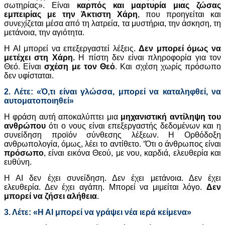
σωτηρίας». Είναι
καρπός και μαρτυρία μιας ζώσας
εμπειρίας με την Άκτιστη Χάρη
, που προηγείται και
συνεχίζεται μέσα από τη λατρεία, τα μυστήρια, την άσκηση, τη
μετάνοια, την αγιότητα.
Η ΑΙ μπορεί να επεξεργαστεί λέξεις.
Δεν μπορεί όμως να
μετέχει στη Χάρη.
Η πίστη δεν είναι πληροφορία για τον
Θεό. Είναι
σχέση με τον Θεό
. Και σχέση χωρίς πρόσωπο
δεν υφίσταται.
2. Λέτε: «Ό,τι είναι γλώσσα, μπορεί να καταληφθεί, να
αυτοματοποιηθεί»
Η φράση αυτή αποκαλύπτει μια
μηχανιστική αντίληψη του
ανθρώπου
ότι ο νους είναι επεξεργαστής δεδομένων και η
συνείδηση προϊόν σύνθεσης λέξεων. Η Ορθόδοξη
ανθρωπολογία, όμως, λέει το αντίθετο. ‘Ότι ο άνθρωπος είναι
πρόσωπο
, είναι εικόνα Θεού, με νου, καρδιά, ελευθερία και
ευθύνη.
Η ΑΙ δεν έχει συνείδηση. Δεν έχει μετάνοια. Δεν έχει
ελευθερία. Δεν έχει αγάπη. Μπορεί να μιμείται λόγο.
Δεν
μπορεί να ζήσει αλήθεια
.
3. Λέτε: «Η ΑΙ μπορεί να γράψει νέα ιερά κείμενα»