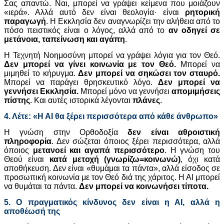
Σας απαντώ. Ναι, μπορεί να γράψει κείμενα που μοιάζουν
«ιερά». Αλλά αυτό δεν είναι θεολογία· είναι
ρητορική
παραγωγή
. Η Εκκλησία δεν αναγνωρίζει την αλήθεια από το
πόσο πειστικός είναι ο λόγος, αλλά από το
αν οδηγεί σε
μετάνοια, ταπείνωση και αγάπη
.
Η Τεχνητή Νοημοσύνη μπορεί να γράψει λόγια για τον Θεό.
Δεν μπορεί να γίνει κοινωνία με τον Θεό.
Μπορεί να
μιμηθεί το κήρυγμα.
Δεν μπορεί να σηκώσει τον σταυρό.
Μπορεί να παράγει θρησκευτικό λόγο.
Δεν μπορεί να
γεννήσει Εκκλησία.
Μπορεί μόνο να γεννήσει
απομιμήσεις
πίστης
. Και αυτές ιστορικά λέγονται
πλάνες
.
4. Λέτε: «Η ΑΙ θα ξέρει περισσότερα από κάθε άνθρωπο»
Η γνώση στην Ορθοδοξία
δεν είναι αθροιστική
πληροφορία
. Δεν σώζεται όποιος ξέρει περισσότερα, αλλά
όποιος
μετανοεί και
αγαπά περισσότερο
. Η γνώση του
Θεού είναι
κατά μετοχή (γνωρίζω=κοινωνώ)
, όχι κατά
αποθήκευση. Δεν είναι «θυμάμαι τα πάντα», αλλά είσοδος σε
προσωπική κοινωνία με τον Θεό διά της χάριτος. Η ΑΙ μπορεί
να θυμάται τα πάντα.
Δεν μπορεί να κοινωνήσει τίποτα.
5. Ο πραγματικός κίνδυνος δεν είναι η ΑΙ, αλλά η
αποθέωσή της