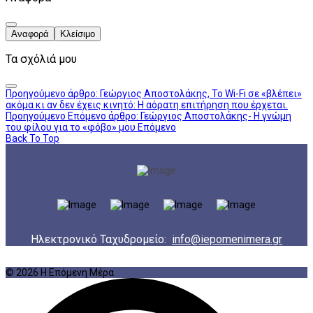
Αναφορά
Κλείσιμο
Τα σχόλιά μου
Προηγούμενο άρθρο: Γεώργιος Αποστολάκης, Το Wi-Fi σε «βλέπει»
ακόμα κι αν δεν έχεις κινητό: Η αόρατη επιτήρηση που έρχεται.
Προηγούμενο
Επόμενο άρθρο: Γεώργιος Αποστολάκης- Η γνώμη
του φίλου για το «φόβο» μου
Επόμενο
Back To Top
Ηλεκτρονικό Ταχυδρομείο:
info@iepomenimera.gr
© 2026 Η Επόμενη Μέρα