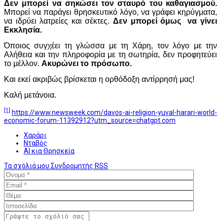
Δεν μπορεί να σηκώσει τον σταυρό του καθαγιασμού.
Μπορεί να παράγει θρησκευτικό λόγο, να γράφει κηρύγματα,
να ιδρύει λατρείες και σέκτες.
Δεν μπορεί όμως να γίνει
Εκκλησία.
Όποιος συγχέει τη γλώσσα με τη Χάρη, τον λόγο με την
Αλήθεια και την πληροφορία με τη σωτηρία, δεν προφητεύει
το μέλλον.
Ακυρώνει το πρόσωπο.
Και εκεί ακριβώς βρίσκεται η ορθόδοξη αντίρρησή μας!
Καλή μετάνοια.
[1]
https://www.newsweek.com/davos-ai-religion-yuval-harari-world-
economic-forum-11392912?utm_source=chatgpt.com
Χαράρι
Νταβός
ΑΙ κια Θρησκεία
Τα σχόλιά μου
Συνδρομητής
RSS