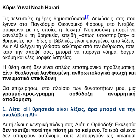
Κύριε
Yuval
Noah
Harari
[1]
Τις τελευταίες ημέρες δημοσιεύονται
δηλώσεις σας που
έγιναν στο Παγκόσμιο Οικονομικό Φόρουμ στο Νταβός,
σύμφωνα με τις οποίες η Τεχνητή Νοημοσύνη μπορεί να
«αναλάβει» τη θρησκεία, επειδή –όπως υποστηρίζετε– οι
θρησκείες, και ιδίως οι βιβλικές, είναι φτιαγμένες από λέξεις.
Αν η ΑΙ ελέγχει τη γλώσσα καλύτερα από τον άνθρωπο, τότε,
κατά την άποψή σας, μπορεί να παράγει νόημα, δόγμα,
ακόμη και νέες μορφές λατρείας.
Η θέση αυτή δεν είναι απλώς επιστημονικά προβληματική.
Είναι
θεολογικά λανθασμένη, ανθρωπολογικά φτωχή και
πνευματικά επικίνδυνη
.
Θα επιχειρήσω, στο πλαίσιο των δυνατοτήτων μου, μια
γραμμή-προς-γραμμή ορθόδοξη αντιρρητική
αποδόμηση
.
1. Λέτε: «Η θρησκεία είναι λέξεις, άρα μπορεί να την
αναλάβει η ΑΙ»
Αυτή είναι η κεντρική πλάνη σας. Διότι η Ορθόδοξη Εκκλησία
δεν ταυτίζει ποτέ την πίστη με το κείμενο
. Τα ιερά κείμενα
δεν υπάρχουν αυτόνομα, ούτε λειτουργούν ως «manual