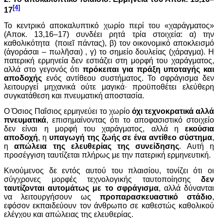
[4]
17
Το κεντρικό αποκαλυπτικό χωρίο περί του «χαράγματος»
(Αποκ. 13,16–17) συνδέει ρητά τρία στοιχεία: α) την
καθολικότητα (ποιεῖ πάντας), β) τον οικονομικό αποκλεισμό
(ἀγοράσαι – πωλῆσαι) , γ) το σημείο δουλείας (χάραγμα). Η
πατερική ερμηνεία δεν εστιάζει στη μορφή του χαράγματος,
αλλά στο γεγονός ότι
πρόκειται για πράξη υποταγής και
αποδοχής
ενός αντίθεου συστήματος. Το σφράγισμα δεν
λειτουργεί μηχανικά ούτε μαγικά· προϋποθέτει ελεύθερη
συγκατάθεση και πνευματική αποστασία.
Ο Όσιος Παΐσιος ερμηνεύει το χωρίο
όχι τεχνοκρατικά αλλά
πνευματικά
, επισημαίνοντας ότι το αποφασιστικό στοιχείο
δεν είναι η μορφή του χαράγματος, αλλά η
εκούσια
αποδοχή
, η
υπαγωγή της ζωής σε ένα αντίθεο σύστημα
,
η
απώλεια της ελευθερίας της συνείδησης
. Αυτή η
προσέγγιση ταυτίζεται πλήρως με την πατερική ερμηνευτική.
Κινούμενος δε εντός αυτού του πλαισίου, τονίζει ότι οι
σύγχρονες μορφές τεχνολογικής ταυτοποίησης
δεν
ταυτίζονται αυτομάτως με το σφράγισμα
, αλλά δύνανται
να λειτουργήσουν ως
προπαρασκευαστικό στάδιο
,
εφόσον εκπαιδεύουν τον άνθρωπο σε καθεστώς καθολικού
ελέγχου και απώλειας της ελευθερίας.