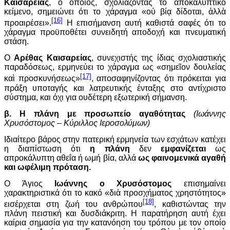
Καισαρείας
, ο οποίος, σχολιάζοντας το αποκαλυπτικό
κείμενο, σημειώνει ότι το χάραγμα «οὐ βίᾳ δίδοται, ἀλλὰ
[16]
προαιρέσει».
Η επισήμανση αυτή καθιστά σαφές ότι το
χάραγμα προϋποθέτει συνειδητή αποδοχή και πνευματική
στάση.
Ο
Αρέθας Καισαρείας
, συνεχιστής της ίδιας σχολιαστικής
παραδόσεως, ερμηνεύει το χάραγμα ως «σημεῖον δουλείας
[17]
καὶ προσκυνήσεως»
, αποσαφηνίζοντας ότι πρόκειται για
πράξη υποταγής και λατρευτικής ένταξης στο αντίχριστο
σύστημα, και όχι για ουδέτερη εξωτερική σήμανση.
β. Η πλάνη με προσωπείο αγαθότητας
(Ιωάννης
Χρυσόστομος – Κύριλλος Ιεροσολύμων)
Ιδιαίτερο βάρος στην πατερική ερμηνεία των εσχάτων κατέχει
η διαπίστωση ότι
η πλάνη
δεν
εμφανίζεται
ως
απροκάλυπτη αθεΐα ή ωμή βία, αλλά
ως φαινομενικά αγαθή
και ωφέλιμη πρόταση.
Ο Άγιος
Ιωάννης ο Χρυσόστομος
επισημαίνει
χαρακτηριστικά ότι το κακό «διὰ προσχήματος χρηστότητος»
[18]
εισέρχεται στη ζωή του ανθρώπου
, καθιστώντας την
πλάνη πειστική και δυσδιάκριτη. Η παρατήρηση αυτή έχει
καίρια σημασία για την κατανόηση του τρόπου με τον οποίο