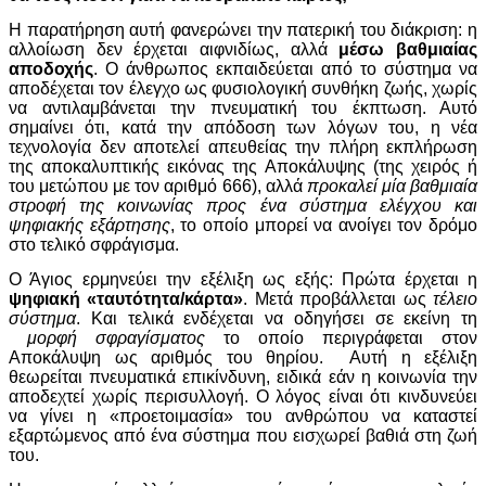
Η παρατήρηση αυτή φανερώνει την πατερική του διάκριση: η
αλλοίωση δεν έρχεται αιφνιδίως, αλλά
μέσω βαθμιαίας
αποδοχής
. Ο άνθρωπος εκπαιδεύεται από το σύστημα να
αποδέχεται τον έλεγχο ως φυσιολογική συνθήκη ζωής, χωρίς
να αντιλαμβάνεται την πνευματική του έκπτωση. Αυτό
σημαίνει ότι, κατά την απόδοση των λόγων του, η νέα
τεχνολογία δεν αποτελεί απευθείας την πλήρη εκπλήρωση
της αποκαλυπτικής εικόνας της Αποκάλυψης (της χειρός ή
του μετώπου με τον αριθμό 666), αλλά
προκαλεί μία βαθμιαία
στροφή της κοινωνίας προς ένα σύστημα ελέγχου και
ψηφιακής εξάρτησης
, το οποίο μπορεί να ανοίγει τον δρόμο
στο τελικό σφράγισμα.
Ο Άγιος ερμηνεύει την εξέλιξη ως εξής: Πρώτα έρχεται η
ψηφιακή «ταυτότητα/κάρτα»
. Μετά προβάλλεται ως
τέλειο
σύστημα
. Και τελικά ενδέχεται να οδηγήσει σε εκείνη τη
μορφή σφραγίσματος
το οποίο περιγράφεται στον
Αποκάλυψη ως αριθμός του θηρίου. Αυτή η εξέλιξη
θεωρείται πνευματικά επικίνδυνη, ειδικά εάν η κοινωνία την
αποδεχτεί χωρίς περισυλλογή. Ο λόγος είναι ότι κινδυνεύει
να γίνει η «προετοιμασία» του ανθρώπου να καταστεί
εξαρτώμενος από ένα σύστημα που εισχωρεί βαθιά στη ζωή
του.