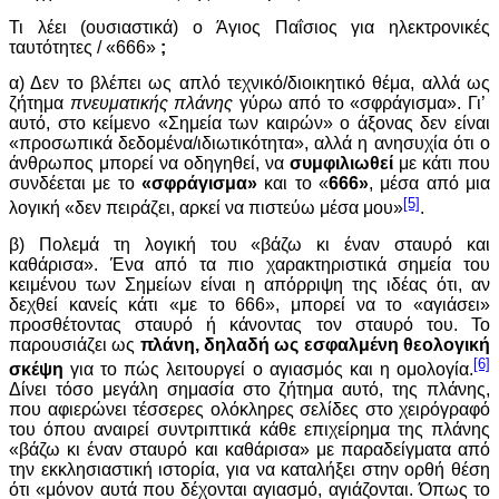
Τι λέει (ουσιαστικά) ο Άγιος Παΐσιος για ηλεκτρονικές
ταυτότητες / «666»
;
α) Δεν το βλέπει ως απλό τεχνικό/διοικητικό θέμα, αλλά ως
ζήτημα
πνευματικής πλάνης
γύρω από το «σφράγισμα». Γι’
αυτό, στο κείμενο «Σημεία των καιρών» ο άξονας δεν είναι
«προσωπικά δεδομένα/ιδιωτικότητα», αλλά η ανησυχία ότι ο
άνθρωπος μπορεί να οδηγηθεί, να
συμφιλιωθεί
με κάτι που
συνδέεται με το
«σφράγισμα»
και το «
666»
, μέσα από μια
[5]
λογική «δεν πειράζει, αρκεί να πιστεύω μέσα μου»
.
β) Πολεμά τη λογική του «βάζω κι έναν σταυρό και
καθάρισα». Ένα από τα πιο χαρακτηριστικά σημεία του
κειμένου των Σημείων είναι η απόρριψη της ιδέας ότι, αν
δεχθεί κανείς κάτι «με το 666», μπορεί να το «αγιάσει»
προσθέτοντας σταυρό ή κάνοντας τον σταυρό του. Το
παρουσιάζει ως
πλάνη, δηλαδή ως εσφαλμένη θεολογική
[6]
σκέψη
για το πώς λειτουργεί ο αγιασμός και η ομολογία.
Δίνει τόσο μεγάλη σημασία στο ζήτημα αυτό, της πλάνης,
που αφιερώνει τέσσερες ολόκληρες σελίδες στο χειρόγραφό
του όπου αναιρεί συντριπτικά κάθε επιχείρημα της πλάνης
«βάζω κι έναν σταυρό και καθάρισα» με παραδείγματα από
την εκκλησιαστική ιστορία, για να καταλήξει στην ορθή θέση
ότι «μόνον αυτά που δέχονται αγιασμό, αγιάζονται. Όπως το