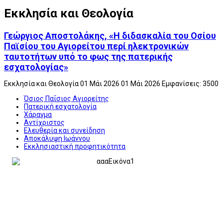
Εκκλησία και Θεολογία
Γεώργιος Αποστολάκης, «Η διδασκαλία του Οσίου
Παϊσίου του Αγιορείτου περί ηλεκτρονικών
ταυτοτήτων υπό το φως της πατερικής
εσχατολογίας»
Εκκλησία και Θεολογία
01 Μάι 2026
01 Μάι 2026
Εμφανίσεις: 3500
Όσιος Παΐσιος Αγιορείτης
Πατερική εσχατολογία
Χάραγμα
Αντίχριστος
Ελευθερία και συνείδηση
Αποκάλυψη Ιωάννου
Εκκλησιαστική προφητικότητα