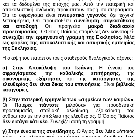
και τα δεδομένα της εποχής μας. Από την πατερική και
αποκαλυπτική ανάλυση προκύπτουν σαφή συμπεράσματα:
Ότι το σφράγισμα είναι
πνευματικό γεγονός
, όχι τεχνική
λεπτομέρεια, Ότι προϋποθέτει
συνείδηση, συγκατάθεση
και αποδοχή
. Ότι προηγείται
μακρά διαδικασία
προετοιμασίας
. Ο Όσιος Παΐσιος επομένως δεν καινοτομεί·
συνεχίζει
την ερμηνευτική γραμμή της Εκκλησίας.
Μιλά
ως φορέας της αποκαλυπτικής και ασκητικής εμπειρίας
της Εκκλησίας
.
Η σκέψη του πατάει σε τρεις σταθερούς θεολογικούς άξονες:
α) Στην Αποκάλυψη του Ιωάννη.
Η έννοια του
σφραγίσματος
, της
καθολικής επιτήρησης
, της
οικονομικής εξάρτησης
και της
κατάργησης της
ελευθερίας
δεν είναι δικές του επινοήσεις
. Είναι
βιβλικές
κατηγορίες
.
β) Στην πατερική ερμηνεία των «σημείων των καιρών».
Οι Πατέρες
πάντοτε
μιλούσαν για προοδευτική
προετοιμασία,
σταδιακή αλλοίωση,
εξοικείωση του
ανθρώπου με την απώλεια της ελευθερίας.
Ο Όσιος Παΐσιος
δεν εισάγει κάτι νέο
. Συνεχίζει αυτή τη γραμμή.
γ) Στην έννοια της συνείδησης.
Ο Άγιος
δεν λέει
:
«όποιος
πάρει την ηλεκτρονική ταυτότητα χάνεται»
Αντίθετα λέει: