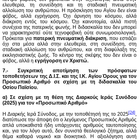
ελευθερία, τη συνείδηση και τη σταδιακή πνευματική
αλλοίωση του ανθρώπου. Η πρόσκληση του Αγίου δεν είναι
φόβος, αλλά εγρήγορση. Όχι άρνηση του κόσμου, αλλά
διάκριση εντός του κόσμου. Όχι καινοτομία, αλλά πιστή
συνέχεια της πατερικής φωνής. Η διδασκαλία του δεν μπορεί
να χαρακτηριστεί ούτε τεχνοφοβική ούτε συνωμοσιολογική.
Πρόκειται για
πατερική πνευματική διάκριση
, που εστιάζει
όχι στα μέσα αλλά στην ελευθερία, στη συνείδηση, στη
σταδιακή αλλοίωση του ανθρώπου, και στη διαφύλαξη της
εκκλησιαστικής ζωής. Το κέντρο της σκέψης του δεν είναι ο
φόβος, αλλά η
εγρήγορση εν Χριστώ.
7.- Συγκριτική αποτίμηση των πρόσφατων
τοποθετήσεων της Δ.Ι.Σ. και της Ι.Κ. Αγίου Όρους για τον
Προσωπικό Αριθμό σε σχέση με τη διδασκαλία του
Οσίου Παϊσίου.
α) Σε σχέση με τη θέση της Διαρκούς Ιεράς Συνόδου
(2025) για τον «Προσωπικό Αριθμό»
[24]
Η Διαρκής Ιερά Σύνοδος, με την τοποθέτησή της το 2025
,
διατύπωσε την άποψη ότι ο λεγόμενος Προσωπικός Αριθμός
απλά υποκαθιστά ήδη υπάρχοντες αριθμούς ταυτοποίησης
και, για τον λόγο αυτό, δεν συνιστά θεολογικό ζήτημα, αλλά
θέμα καθαρά νομικό και διοικητικό. Η αξιολόγηση αυτή