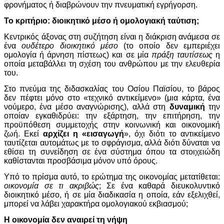
φρονήματος ή διαβρώνουν την πνευματική εγρήγορση.
Το κριτήριο: διοικητικό μέσο ή ομολογιακή ταύτιση;
Κεντρικός άξονας στη συζήτηση είναι η διάκριση ανάμεσα σε
ένα
ουδέτερο διοικητικό μέσο
(το οποίο δεν εμπεριέχει
ομολογία ή άρνηση πίστεως) και σε μία
πράξη ταυτίσεως
η
οποία μεταβάλλει τη σχέση του ανθρώπου με την ελευθερία
του.
Στο πνεύμα της διδασκαλίας του Οσίου Παϊσίου, το βάρος
δεν πέφτει μόνο στο «τεχνικό αντικείμενο» (μια κάρτα, ένα
νούμερο, ένα μέσο αναγνώρισης), αλλά στη
δυναμική
την
οποίαν εγκαθιδρύει: την εξάρτηση, την επιτήρηση, την
προϋπόθεση συμμετοχής στην κοινωνική και οικονομική
ζωή. Εκεί
αρχίζει η «εισαγωγή
», όχι διότι το αντικείμενο
ταυτίζεται αυτομάτως με το σφράγισμα, αλλά διότι δύναται να
εθίσει τη συνείδηση σε ένα σύστημα όπου τα στοιχειώδη
καθίστανται προσβάσιμα μόνον υπό όρους.
Υπό το πρίσμα αυτό, το ερώτημα της οικονομίας μετατίθεται:
οικονομία σε τι ακριβώς
; Σε ένα καθαρά διευκολυντικό
διοικητικό μέσο, ή σε μία διαδικασία η οποία, εάν εξελιχθεί,
μπορεί να λάβει χαρακτήρα ομολογιακού εκβιασμού;
Η οικονομία δεν αναιρεί τη νήψη