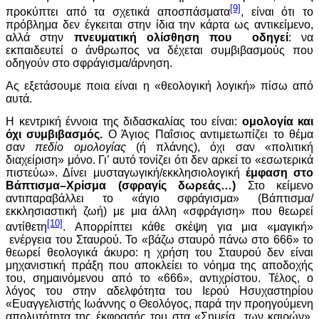
[9]
προκύπτει από τα σχετικά αποσπάσματα
, είναι ότι το
πρόβλημα δεν έγκειται στην ίδια την κάρτα ως αντικείμενο,
αλλά στην
πνευματική ολίσθηση που οδηγεί
: να
εκπαιδευτεί ο άνθρωπος να δέχεται συμβιβασμούς που
οδηγούν στο σφράγισμα/άρνηση.
Ας εξετάσουμε ποια είναι η «θεολογική λογική» πίσω από
αυτά.
Η κεντρική έννοια της διδασκαλίας του είναι:
ομολογία και
όχι συμβιβασμός.
Ο Άγιος Παΐσιος αντιμετωπίζει το θέμα
σαν
πεδίο ομολογίας
(ή πλάνης), όχι σαν «πολιτική
διαχείριση» μόνο. Γι’ αυτό τονίζει ότι δεν αρκεί το «εσωτερικά
πιστεύω». Δίνει μυσταγωγική/εκκλησιολογική
έμφαση στο
Βάπτισμα–Χρίσμα (σφραγίς δωρεάς…)
Στο κείμενο
αντιπαραβάλλει το «άγιο σφράγισμα» (Βάπτισμα/
εκκλησιαστική ζωή) με μια άλλη «σφράγιση» που θεωρεί
[10]
αντίθετη
. Απορρίπτει κάθε σκέψη για μια «μαγική»
ενέργεια του Σταυρού. Το «βάζω σταυρό πάνω στο 666» το
θεωρεί θεολογικά άκυρο: η χρήση του Σταυρού δεν είναι
μηχανιστική πράξη που αποκλείει το νόημα της αποδοχής
του, σημαινόμενου από το «666», αντιχρίστου. Τέλος, ο
λόγος του στην αδελφότητα του Ιερού Ησυχαστηρίου
«Ευαγγελιστής Ιωάννης ο Θεολόγος, παρά την προηγούμενη
απολυτότητα της έκφρασής του στα «Σημεία των καιρών»,