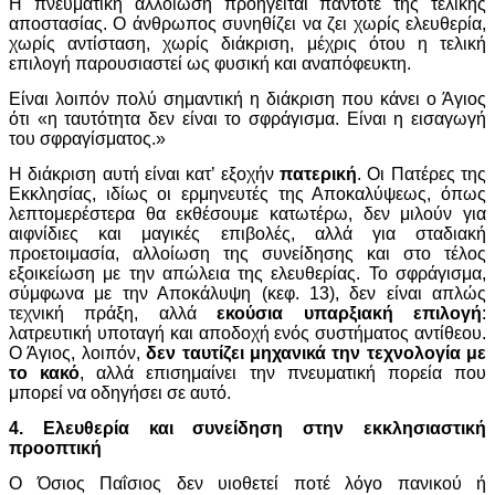
Η πνευματική αλλοίωση προηγείται πάντοτε της τελικής
αποστασίας. Ο άνθρωπος συνηθίζει να ζει χωρίς ελευθερία,
χωρίς αντίσταση, χωρίς διάκριση, μέχρις ότου η τελική
επιλογή παρουσιαστεί ως φυσική και αναπόφευκτη.
Είναι λοιπόν πολύ σημαντική η διάκριση που κάνει ο Άγιος
ότι «η ταυτότητα δεν είναι το σφράγισμα. Είναι η εισαγωγή
του σφραγίσματος.»
Η διάκριση αυτή είναι κατ’ εξοχήν
πατερική
. Οι Πατέρες της
Εκκλησίας, ιδίως οι ερμηνευτές της Αποκαλύψεως, όπως
λεπτομερέστερα θα εκθέσουμε κατωτέρω, δεν μιλούν για
αιφνίδιες και μαγικές επιβολές, αλλά για σταδιακή
προετοιμασία, αλλοίωση της συνείδησης και στο τέλος
εξοικείωση με την απώλεια της ελευθερίας. Το σφράγισμα,
σύμφωνα με την Αποκάλυψη (κεφ. 13), δεν είναι απλώς
τεχνική πράξη, αλλά
εκούσια υπαρξιακή επιλογή
:
λατρευτική υποταγή και αποδοχή ενός συστήματος αντίθεου.
Ο Άγιος, λοιπόν,
δεν ταυτίζει μηχανικά την τεχνολογία με
το κακό
, αλλά επισημαίνει την πνευματική πορεία που
μπορεί να οδηγήσει σε αυτό.
4. Ελευθερία και συνείδηση στην εκκλησιαστική
προοπτική
Ο Όσιος Παΐσιος δεν υιοθετεί ποτέ λόγο πανικού ή