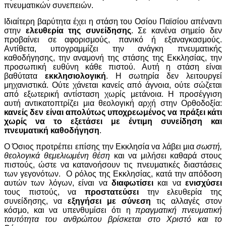
πνευματικών συνεπειών.
Ιδιαίτερη βαρύτητα έχει η στάση του Οσίου Παϊσίου απέναντι
στην
ελευθερία της συνείδησης
. Σε κανένα σημείο δεν
προβαίνει σε αφορισμούς, πανικό ή εξαναγκασμούς.
Αντίθετα, υπογραμμίζει την ανάγκη πνευματικής
καθοδήγησης, την αναμονή της στάσης της Εκκλησίας, την
προσωπική ευθύνη κάθε πιστού. Αυτή η στάση είναι
βαθύτατα
εκκλησιολογική
. Η σωτηρία δεν λειτουργεί
μηχανιστικά. Ούτε χάνεται κανείς από άγνοια, ούτε σώζεται
από εξωτερική αντίσταση χωρίς μετάνοια. Η προσέγγιση
αυτή αντικατοπτρίζει μια θεολογική αρχή στην Ορθοδοξία:
κανείς δεν είναι απολύτως υποχρεωμένος να πράξει κάτι
χωρίς να το εξετάσει με έντιμη συνείδηση και
πνευματική καθοδήγηση
.
Ο Όσιος προτρέπει επίσης την Εκκλησία να λάβει μια
σωστή,
θεολογικά θεμελιωμένη θέση
και να μιλήσει καθαρά στους
πιστούς, ώστε να κατανοήσουν τις πνευματικές διαστάσεις
των γεγονότων. Ο ρόλος της Εκκλησίας, κατά την απόδοση
αυτών των λόγων, είναι να
διαφωτίσει
και να
ενισχύσει
τους πιστούς, να
προστατεύσει
την ελευθερία της
συνείδησης, να
εξηγήσει με σύνεση
τις αλλαγές στον
κόσμο, και να υπενθυμίσει ότι η
πραγματική πνευματική
ταυτότητα του ανθρώπου βρίσκεται στο Χριστό και το