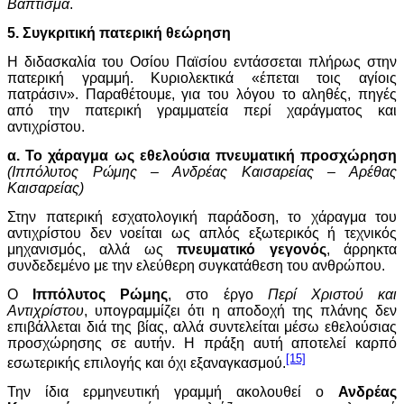
Βάπτισμα
.
5. Συγκριτική πατερική θεώρηση
Η διδασκαλία του Οσίου Παϊσίου εντάσσεται πλήρως στην
πατερική γραμμή. Κυριολεκτικά «έπεται τοις αγίοις
πατράσιν». Παραθέτουμε, για του λόγου το αληθές, πηγές
από την πατερική γραμματεία περί χαράγματος και
αντιχρίστου.
α. Το χάραγμα ως εθελούσια πνευματική προσχώρηση
(Ιππόλυτος Ρώμης – Ανδρέας Καισαρείας – Αρέθας
Καισαρείας)
Στην πατερική εσχατολογική παράδοση, το χάραγμα του
αντιχρίστου δεν νοείται ως απλός εξωτερικός ή τεχνικός
μηχανισμός, αλλά ως
πνευματικό γεγονός
, άρρηκτα
συνδεδεμένο με την ελεύθερη συγκατάθεση του ανθρώπου.
Ο
Ιππόλυτος Ρώμης
, στο έργο
Περί Χριστού και
Αντιχρίστου
, υπογραμμίζει ότι η αποδοχή της πλάνης δεν
επιβάλλεται διά της βίας, αλλά συντελείται μέσω εθελούσιας
προσχώρησης σε αυτήν. Η πράξη αυτή αποτελεί καρπό
[15]
εσωτερικής επιλογής και όχι εξαναγκασμού.
Την ίδια ερμηνευτική γραμμή ακολουθεί ο
Ανδρέας