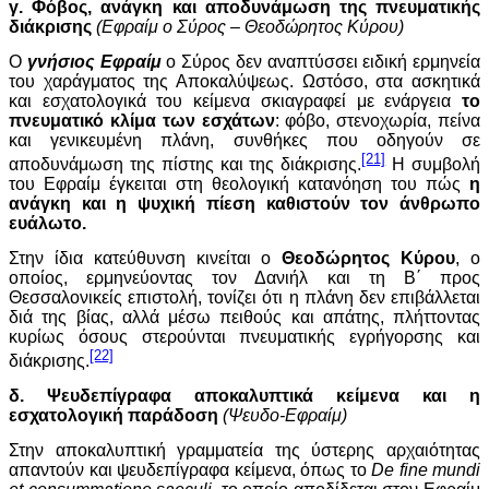
γ. Φόβος, ανάγκη και αποδυνάμωση της πνευματικής
διάκρισης
(Εφραίμ ο Σύρος – Θεοδώρητος Κύρου)
Ο
γνήσιος Εφραίμ
ο Σύρος δεν αναπτύσσει ειδική ερμηνεία
του χαράγματος της Αποκαλύψεως. Ωστόσο, στα ασκητικά
και εσχατολογικά του κείμενα σκιαγραφεί με ενάργεια
το
πνευματικό κλίμα των εσχάτων
: φόβο, στενοχωρία, πείνα
και γενικευμένη πλάνη, συνθήκες που οδηγούν σε
[21]
αποδυνάμωση της πίστης και της διάκρισης.
Η συμβολή
του Εφραίμ έγκειται στη θεολογική κατανόηση του πώς
η
ανάγκη και η ψυχική πίεση καθιστούν τον άνθρωπο
ευάλωτο.
Στην ίδια κατεύθυνση κινείται ο
Θεοδώρητος Κύρου
, ο
οποίος, ερμηνεύοντας τον Δανιήλ και τη Β΄ προς
Θεσσαλονικείς επιστολή, τονίζει ότι η πλάνη δεν επιβάλλεται
διά της βίας, αλλά μέσω πειθούς και απάτης, πλήττοντας
κυρίως όσους στερούνται πνευματικής εγρήγορσης και
[22]
διάκρισης.
δ. Ψευδεπίγραφα αποκαλυπτικά κείμενα και η
εσχατολογική παράδοση
(Ψευδο-Εφραίμ)
Στην αποκαλυπτική γραμματεία της ύστερης αρχαιότητας
απαντούν και ψευδεπίγραφα κείμενα, όπως το
De
fine
mundi