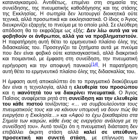
καταναγκασμού. Αντιθέτως, επιμένει στη σημασία της
συνείδησης, της πνευματικής καθοδήγησης και της στάσης
της Εκκλησίας. Η σωτηρία δεν λειτουργεί διοικητικά ούτε
τεχνικά, αλλά προσωπικά και εκκλησιαστικά. Ο ίδιος ο Άγιος
διευκρινίζει εξαρχής το πνεύμα με το οποίο μιλά. Σε ελεύθερη
απόδοση θα το εκφράζαμε ως εξής:
Δεν λέω αυτά για να
φοβηθούν οι άνθρωποι, αλλά για να προβληματιστούν.
Η παρατήρηση αυτή θέτει το ερμηνευτικό πλαίσιο όλης της
διδασκαλίας του. Προσεγγίζει τα ζητήματα αυτά με πνεύμα
που δεν είναι φοβικό ούτε καταναγκαστικό, αλλά διακριτικό
και ποιμαντικό, με έμφαση στη συνείδηση, την πνευματική
[14]
εγρήγορση και την αποφυγή πανικού
. Η παρατήρηση
αυτή θέτει το ερμηνευτικό πλαίσιο όλης της διδασκαλίας του.
Η έμφαση αυτή αποκαλύπτει ότι το πραγματικό διακύβευμα
δεν είναι η τεχνολογία, αλλά η
ελευθερία του προσώπου
και η
ικανότητά του να διακρίνει πνευματικά
.
Ο Άγιος
Παΐσιος αναφέρεται ρητά στη
συνείδηση και την ελευθερία
του κάθε πιστού
τονίζοντας:
«… να συμβουλεύονται τους
πνευματικούς τους και να κάνουν υπομονή να δουν πώς θα
ενεργήσει η Εκκλησία…»
και
«Αφού το έχω ξεκαθαρίσει στα
Σημεία των καιρών, κάθε ένας ας ενεργήσει ανάλογα με τη
συνείδησή του».
Αυτό τονίζει ότι η πνευματική διάσταση δεν
επιβάλλει άκριτη στάση αλλά
καλεί σε υπεύθυνη,
προσεκτική και συνετή στάση
, με επίγνωση των