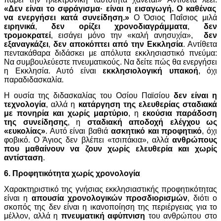
«Δεν είναι το σφράγισμα· είναι η εισαγωγή. Ο καθένας
να ενεργήσει κατά συνείδηση.»
Ο Όσιος Παΐσιος μιλά
ειρηνικά
,
δεν ορίζει χρονοδιαγράμματα
,
δεν
τρομοκρατεί
, εισάγει μόνο την «καλή ανησυχία»,
δεν
εξαναγκάζει
,
δεν αποκόπτει από την Εκκλησία
. Αντίθετα
πεντακάθαρα διδάσκει με απόλυτα εκκλησιαστικό πνεύμα:
Να συμβουλεύεστε πνευματικούς. Να δείτε πώς θα ενεργήσει
η Εκκλησία. Αυτό είναι
εκκλησιολογική υπακοή
, όχι
παραδιδασκαλία.
Η ουσία της διδασκαλίας του Οσίου Παϊσίου
δεν είναι η
τεχνολογία
, αλλά η
κατάργηση της ελευθερίας σταδιακά
με πονηρία και χωρίς μαρτύριο
, η
εκούσια παράδοση
της συνείδησης
, η
σταδιακή αποδοχή ελέγχου ως
«ευκολίας»
. Αυτό είναι βαθιά
ασκητικό και προφητικό
, όχι
φοβικό. Ο Άγιος δεν βλέπει «τσιπάκια»,
αλλά
ανθρώπους
που μαθαίνουν να ζουν χωρίς ελευθερία και χωρίς
αντίσταση
.
6. Προφητικότητα χωρίς χρονολογία
Χαρακτηριστικό της γνήσιας εκκλησιαστικής προφητικότητας
είναι η
απουσία χρονολογικών προσδιορισμών
, διότι ο
σκοπός της δεν είναι η ικανοποίηση της περιέργειας για το
μέλλον, αλλά η
πνευματική αφύπνιση
του ανθρώπου στο