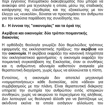
περί εγγενούς πνευματικού διακυβεύματος που μπορεί να
ανακύψει από μια τεχνολογία η οποία, μέσω της σταδιακής
κατάργησης της ελευθερίας και της εξοικείωσης με τον
έλεγχο ως «ευκολία», δύναται να προετοιμάσει τον άνθρωπο
για την εκούσια παράδοση της συνείδησής του.
8.- Η έννοια της "οικονομίας" και τα όριά της
Ακρίβεια και οικονομία: δύο τρόποι ποιμαντικής
διακονίας
Η ορθόδοξη θεολογία γνωρίζει δύο θεμελιώδεις τρόπους
εφαρμογής της εκκλησιαστικής πράξεως: την
ακρίβεια
και
την
οικονομία
. Η ακρίβεια εκφράζει την κανονική πληρότητα
του εκκλησιαστικού φρονήματος· η οικονομία εκφράζει την
ποιμαντική συγκατάβαση της Εκκλησίας, όταν οι συνθήκες
και η ανθρώπινη αδυναμία καθιστούν αναγκαία μία
θεραπευτική διαχείριση, χωρίς όμως να αλλοιώνεται η πίστη.
Εντούτοις, η οικονομία δεν αποτελεί μηχανισμό
«νομιμοποιήσεως» κάθε δυσκολίας, ούτε «άδεια» για
συμβιβασμούς με την πλάνη. Είναι
θεραπευτική διάκριση
:
υπηρετεί την σωτηρία του ανθρώπου εντός ιστορικών
συνθηκών, χωρίς να ακυρώνει το περιεχόμενο της αλήθειας.
Δεν λειτουργεί ως θεολογικό άλλοθι για να βαπτίζουμε ως
ακίνδυνα εκείνα τα οποία εισάγουν αλλοίωση του