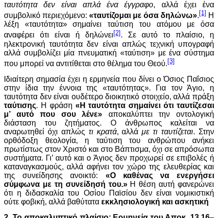
ταυτότητα δεν είναι απλά ένα έγγραφο
, αλλά έχει ένα
[1]
συμβολικό περιεχόμενο:
«ταυτίζομαι με όσα δηλώνω»
.
Η
λέξη «ταυτότητα» σημαίνει ταύτιση του ατόμου με όσα
[2]
αναφέρει ότι είναι ή δηλώνει
. Σε αυτό το πλαίσιο, η
ηλεκτρονική ταυτότητα δεν είναι απλώς τεχνική υπογραφή
αλλά συμβολίζει μία πνευματική «ταύτιση» με ένα σύστημα
[3]
που μπορεί να αντιτίθεται στο θέλημα του Θεού.
Ιδιαίτερη σημασία έχει η ερμηνεία που δίνει ο Όσιος Παΐσιος
στην ίδια την έννοια της «ταυτότητας». Για τον Άγιο, η
ταυτότητα δεν είναι ουδέτερο διοικητικό στοιχείο, αλλά πράξη
ταύτισης
. Η φράση
«Η ταυτότητα σημαίνει ότι ταυτίζεσαι
μ’ αυτό που σου λένε»
αποκαλύπτει την οντολογική
διάσταση του ζητήματος. Ο άνθρωπος καλείται να
αναρωτηθεί όχι απλώς
τι κρατά
, αλλά
με τι ταυτίζεται
. Στην
ορθόδοξη θεολογία, η ταύτιση του ανθρώπου ανήκει
πρωτίστως στον Χριστό και στο Βάπτισμα, όχι σε απρόσωπα
συστήματα. Γι’ αυτό και ο Άγιος δεν προχωρεί σε επιβολές ή
καταναγκασμούς, αλλά αφήνει τον χώρο της ελευθερίας και
της συνείδησης ανοικτό:
«Ο καθένας να ενεργήσει
σύμφωνα με τη συνείδησή του.»
Η θέση αυτή φανερώνει
ότι η διδασκαλία του Οσίου Παϊσίου δεν είναι νομικιστική
ούτε φοβική, αλλά βαθύτατα
εκκλησιολογική και ασκητική
2. Το αποκαλυπτικό πλαίσιο: Ερμηνεία του Αποκ. 13,16–