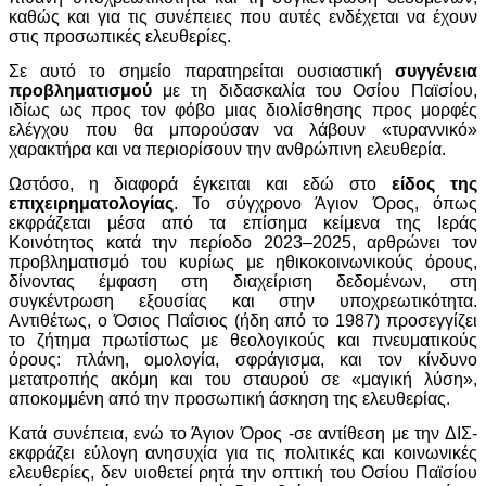
καθώς και για τις συνέπειες που αυτές ενδέχεται να έχουν
στις προσωπικές ελευθερίες.
Σε αυτό το σημείο παρατηρείται ουσιαστική
συγγένεια
προβληματισμού
με τη διδασκαλία του Οσίου Παϊσίου,
ιδίως ως προς τον φόβο μιας διολίσθησης προς μορφές
ελέγχου που θα μπορούσαν να λάβουν «τυραννικό»
χαρακτήρα και να περιορίσουν την ανθρώπινη ελευθερία.
Ωστόσο, η διαφορά έγκειται και εδώ στο
είδος της
επιχειρηματολογίας
. Το σύγχρονο Άγιον Όρος, όπως
εκφράζεται μέσα από τα επίσημα κείμενα της Ιεράς
Κοινότητος κατά την περίοδο 2023–2025, αρθρώνει τον
προβληματισμό του κυρίως με ηθικοκοινωνικούς όρους,
δίνοντας έμφαση στη διαχείριση δεδομένων, στη
συγκέντρωση εξουσίας και στην υποχρεωτικότητα.
Αντιθέτως, ο Όσιος Παΐσιος (ήδη από το 1987) προσεγγίζει
το ζήτημα πρωτίστως με θεολογικούς και πνευματικούς
όρους: πλάνη, ομολογία, σφράγισμα, και τον κίνδυνο
μετατροπής ακόμη και του σταυρού σε «μαγική λύση»,
αποκομμένη από την προσωπική άσκηση της ελευθερίας.
Κατά συνέπεια, ενώ το Άγιον Όρος -σε αντίθεση με την ΔΙΣ-
εκφράζει εύλογη ανησυχία για τις πολιτικές και κοινωνικές
ελευθερίες, δεν υιοθετεί ρητά την οπτική του Οσίου Παϊσίου