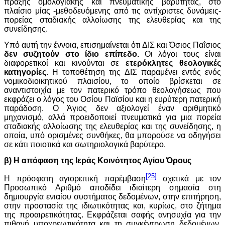
πράξης ομολογιακής και πνευματικής βαρύτητας, στο
πλαίσιο μίας -μεθοδευόμενης από τις αντίχριστες δυνάμεις-
πορείας σταδιακής αλλοίωσης της ελευθερίας και της
συνείδησης.
Υπό αυτή την έννοια, επισημαίνεται ότι ΔΙΣ και Όσιος Παΐσιος
δεν συζητούν στο ίδιο επίπεδο.
Οι λόγοι τους είναι
διαφορετικοί και κινούνται σε
ετερόκλητες θεολογικές
κατηγορίες
. Η τοποθέτηση της ΔΙΣ παραμένει εντός ενός
νομικοδιοικητικού πλαισίου, το οποίο βρίσκεται σε
αναντιστοιχία με τον πατερικό τρόπο θεολογήσεως που
εκφράζει ο λόγος του Οσίου Παϊσίου και η ευρύτερη πατερική
παράδοση. Ο Άγιος δεν αξιολογεί έναν αριθμητικό
μηχανισμό, αλλά προειδοποιεί πνευματικά για μια πορεία
σταδιακής αλλοίωσης της ελευθερίας και της συνείδησης, η
οποία, υπό ορισμένες συνθήκες, θα μπορούσε να οδηγήσει
σε κάτι ποιοτικά και σωτηριολογικά βαρύτερο.
β) Η απόφαση της Ιεράς Κοινότητος Αγίου Όρους
[25]
Η πρόσφατη αγιορειτική παρέμβαση
σχετικά με τον
Προσωπικό Αριθμό αποδίδει ιδιαίτερη σημασία στη
δημιουργία ενιαίου συστήματος δεδομένων, στην επιτήρηση,
στην προστασία της ιδιωτικότητας και, κυρίως, στο ζήτημα
της προαιρετικότητας. Εκφράζεται σαφής ανησυχία για την
πιθανή υποχρεωτικότητα και τη συγκέντρωση δεδομένων,