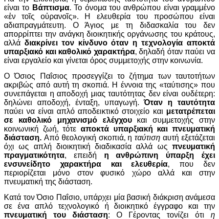
είναι το
Βάπτισμα
. Το όνομα του ανθρώπου είναι γραμμένο
«ἐν τοῖς οὐρανοῖς». Η ελευθερία του προσώπου είναι
αδιαπραγμάτευτη. Ο Άγιος με τη διδασκαλία του δεν
απορρίπτει την ανάγκη διοικητικής οργάνωσης του κράτους,
αλλά
διακρίνει τον κίνδυνο όταν η τεχνολογία αποκτά
υπαρξιακό και καθολικό χαρακτήρα
, δηλαδή όταν παύει να
είναι εργαλείο και γίνεται όρος συμμετοχής στην κοινωνία.
Ο Όσιος Παΐσιος προσεγγίζει το ζήτημα των ταυτοτήτων
ακριβώς από αυτή τη σκοπιά. Η έννοια της «ταύτισης» που
συνεπάγεται η αποδοχή μιας ταυτότητας δεν είναι ουδέτερη:
δηλώνει αποδοχή, ένταξη, υπαγωγή.
Όταν η ταυτότητα
παύει να είναι απλό αποδεικτικό στοιχείο και
μετατρέπεται
σε καθολικό μηχανισμό ελέγχου
και συμμετοχής στην
κοινωνική ζωή, τότε
αποκτά υπαρξιακή και πνευματική
διάσταση.
Από θεολογική σκοπιά, η
ταύτιση
αυτή εξετάζεται
όχι ως απλή διοικητική διαδικασία αλλά ως
πνευματική
πραγματικότητα
, επειδή
η ανθρώπινη ύπαρξη έχει
ενσυνείδητο χαρακτήρα και ελευθερία
, που δεν
περιορίζεται μόνο στον φυσικό χώρο αλλά και στην
πνευματική της διάσταση.
Κατά τον Όσιο Παΐσιο, υπάρχει μία βασική διάκριση ανάμεσα
σε ένα απλό τεχνολογικό ή διοικητικό έγγραφο και την
πνευματική του διάσταση
: Ο Γέροντας τονίζει ότι
η