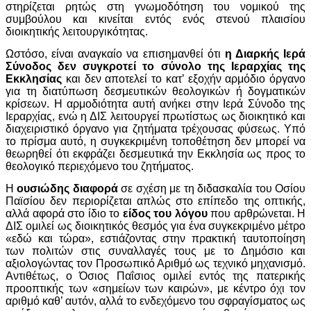
στηρίζεται ρητώς στη γνωμοδότηση του νομικού της
συμβούλου και κινείται εντός ενός στενού πλαισίου
διοικητικής λειτουργικότητας.
Ωστόσο, είναι αναγκαίο να επισημανθεί ότι
η Διαρκής Ιερά
Σύνοδος δεν συγκροτεί το σύνολο της Ιεραρχίας της
Εκκλησίας
και δεν αποτελεί το κατ’ εξοχήν αρμόδιο όργανο
για τη διατύπωση δεσμευτικών θεολογικών ή δογματικών
κρίσεων. Η αρμοδιότητα αυτή ανήκει στην Ιερά Σύνοδο της
Ιεραρχίας, ενώ η ΔΙΣ λειτουργεί πρωτίστως ως διοικητικό και
διαχειριστικό όργανο για ζητήματα τρέχουσας φύσεως. Υπό
το πρίσμα αυτό, η συγκεκριμένη τοποθέτηση δεν μπορεί να
θεωρηθεί ότι εκφράζει δεσμευτικά την Εκκλησία ως προς το
θεολογικό περιεχόμενο του ζητήματος.
Η
ουσιώδης διαφορά
σε σχέση με τη διδασκαλία του Οσίου
Παϊσίου δεν περιορίζεται απλώς στο επίπεδο της οπτικής,
αλλά αφορά στο ίδιο το
είδος του λόγου
που αρθρώνεται. Η
ΔΙΣ ομιλεί ως διοικητικός θεσμός για ένα συγκεκριμένο μέτρο
«εδώ και τώρα», εστιάζοντας στην πρακτική ταυτοποίηση
των πολιτών στις συναλλαγές τους με το Δημόσιο και
αξιολογώντας τον Προσωπικό Αριθμό ως τεχνικό μηχανισμό.
Αντιθέτως, ο Όσιος Παΐσιος ομιλεί εντός της πατερικής
προοπτικής των «σημείων των καιρών», με κέντρο όχι τον
αριθμό καθ’ αυτόν, αλλά το ενδεχόμενο του σφραγίσματος ως