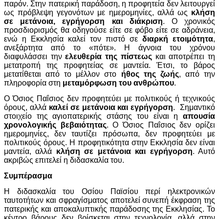
παρόν. Στην πατερική παράδοση, η προφητεία δεν λειτουργεί
ως πρόβλεψη γεγονότων με ημερομηνίες, αλλά ως
κλήση
σε μετάνοια, εγρήγορση και διάκριση
. Ο χρονικός
προσδιορισμός θα οδηγούσε είτε σε φόβο είτε σε αδράνεια,
ενώ η Εκκλησία καλεί τον πιστό σε
διαρκή ετοιμότητα
,
ανεξάρτητα από το «πότε». Η άγνοια του χρόνου
διαφυλάσσει την
ελευθερία της πίστεως
και αποτρέπει τη
μετατροπή της προφητείας σε μαντεία. Έτσι, το βάρος
μετατίθεται από το μέλλον στο
ήθος της ζωής
, από την
πληροφορία στη
μεταμόρφωση του ανθρώπου
.
Ο Όσιος Παΐσιος δεν προφητεύει με πολιτικούς ή τεχνικούς
όρους, αλλά
καλεί σε μετάνοια και εγρήγορση
. Σημαντικό
στοιχείο της αγιοπατερικής στάσης του είναι η
απουσία
χρονολογικής βεβαιότητας
. Ο Όσιος Παΐσιος δεν ορίζει
ημερομηνίες, δεν ταυτίζει πρόσωπα, δεν προφητεύει με
πολιτικούς όρους. Η προφητικότητα στην Εκκλησία δεν είναι
μαντεία, αλλά
κλήση σε μετάνοια και εγρήγορση
. Αυτό
ακριβώς επιτελεί η διδασκαλία του.
Συμπέρασμα
Η διδασκαλία του Οσίου Παϊσίου περί ηλεκτρονικών
ταυτοτήτων και σφραγίσματος αποτελεί συνεπή έκφραση της
πατερικής και αποκαλυπτικής παράδοσης της Εκκλησίας. Το
κέντρο βάρους δεν βρίσκεται στην τεχνολογία, αλλά στην