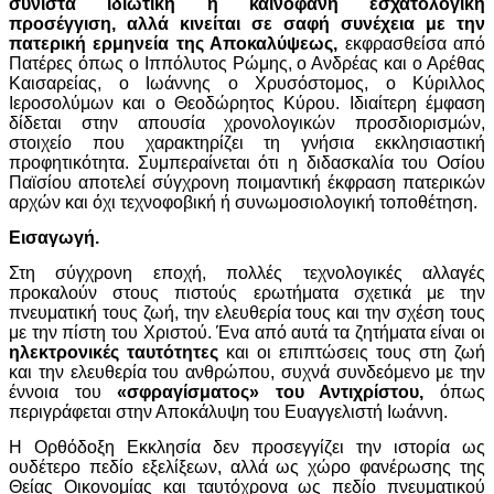
συνιστά ιδιωτική ή καινοφανή εσχατολογική
προσέγγιση, αλλά κινείται σε σαφή συνέχεια με την
πατερική ερμηνεία της Αποκαλύψεως,
εκφρασθείσα από
Πατέρες όπως ο Ιππόλυτος Ρώμης, ο Ανδρέας και ο Αρέθας
Καισαρείας, ο Ιωάννης ο Χρυσόστομος, ο Κύριλλος
Ιεροσολύμων και ο Θεοδώρητος Κύρου. Ιδιαίτερη έμφαση
δίδεται στην απουσία χρονολογικών προσδιορισμών,
στοιχείο που χαρακτηρίζει τη γνήσια εκκλησιαστική
προφητικότητα. Συμπεραίνεται ότι η διδασκαλία του Οσίου
Παϊσίου αποτελεί σύγχρονη ποιμαντική έκφραση πατερικών
αρχών και όχι τεχνοφοβική ή συνωμοσιολογική τοποθέτηση.
Εισαγωγή.
Στη σύγχρονη εποχή, πολλές τεχνολογικές αλλαγές
προκαλούν στους πιστούς ερωτήματα σχετικά με την
πνευματική τους ζωή, την ελευθερία τους και την σχέση τους
με την πίστη του Χριστού. Ένα από αυτά τα ζητήματα είναι οι
ηλεκτρονικές ταυτότητες
και οι επιπτώσεις τους στη ζωή
και την ελευθερία του ανθρώπου, συχνά συνδεόμενο με την
έννοια του
«σφραγίσματος» του Αντιχρίστου,
όπως
περιγράφεται στην Αποκάλυψη του Ευαγγελιστή Ιωάννη.
Η Ορθόδοξη Εκκλησία δεν προσεγγίζει την ιστορία ως
ουδέτερο πεδίο εξελίξεων, αλλά ως χώρο φανέρωσης της
Θείας Οικονομίας και ταυτόχρονα ως πεδίο πνευματικού