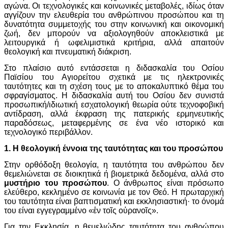
αγώνα. Οι τεχνολογικές και κοινωνικές μεταβολές, ιδίως όταν
αγγίζουν την ελευθερία του ανθρώπινου προσώπου και τη
δυνατότητα συμμετοχής του στην κοινωνική και οικονομική
ζωή, δεν μπορούν να αξιολογηθούν αποκλειστικά με
λειτουργικά ή ωφελιμιστικά κριτήρια, αλλά απαιτούν
θεολογική και πνευματική διάκριση.
Στο πλαίσιο αυτό εντάσσεται η διδασκαλία του Οσίου
Παϊσίου του Αγιορείτου σχετικά με τις ηλεκτρονικές
ταυτότητες και τη σχέση τους με το αποκαλυπτικό θέμα του
σφραγίσματος. Η διδασκαλία αυτή του Οσίου δεν συνιστά
προσωπική/ιδιωτική εσχατολογική θεωρία ούτε τεχνοφοβική
αντίδραση, αλλά έκφραση της πατερικής ερμηνευτικής
παραδόσεως, μεταφερμένης σε ένα νέο ιστορικό και
τεχνολογικό περιβάλλον.
1. Η θεολογική έννοια της ταυτότητας και του προσώπου
Στην ορθόδοξη θεολογία, η ταυτότητα του ανθρώπου δεν
θεμελιώνεται σε διοικητικά ή βιομετρικά δεδομένα, αλλά στο
μυστήριο του προσώπου
. Ο άνθρωπος είναι πρόσωπο
ελεύθερο, κεκλημένο σε κοινωνία με τον Θεό. Η πρωταρχική
του ταυτότητα είναι βαπτισματική και εκκλησιαστική· το όνομά
του είναι εγγεγραμμένο «ἐν τοῖς οὐρανοῖς».
Για την Εκκλησία, η θεμελιώδης ταυτότητα του ανθρώπου