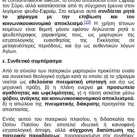
et
consummatione
saeculi
, το οποίο αποδίδεται στον Εφραίμ
τον Σύρο, αλλά κατατάσσεται από τη σύγχρονη έρευνα στον
λεγόμενο ψευδο-Εφραίμ. Στο κείμενο αυτό
συνδέεται ρητά
το χάραγμα με την επιβίωση και τον
[23]
κοινωνικοοικονομικό αποκλεισμό
.
Η χρήση τέτοιων
κειμένων είναι θεμιτή μόνον εφόσον δηλώνεται ρητά ο
ψευδεπίγραφος χαρακτήρας τους, ως μαρτυριών της
εσχατολογικής ευαισθησίας της Εκκλησίας σε
μεταγενέστερες περιόδους, και όχι ως αυθεντικών λόγων
Αγίων.
ε. Συνθετικό συμπέρασμα
Από το σύνολο των πατερικών μαρτυριών προκύπτει ενιαίο
και συνεκτικό θεολογικό σχήμα κατά το οποίο: α) το χάραγμα
νοείται ως
εθελούσια πνευματική υποταγή
και όχι ως
μηχανική πράξη, β) η πλάνη ενεργεί
με προσωπείο
αγαθότητας και ωφελιμότητας
, γ) η πίεση ασκείται μέσω
φόβου, ανάγκης και κοινωνικοοικονομικού αποκλεισμού
,
δ) η απώλεια της
πνευματικής διάκρισης
προηγείται της
αποστασίας.
Εντός αυτού του πατερικού πλαισίου, η διδασκαλία του
Οσίου Παϊσίου δεν αποτελεί ιδιωτική ή καινοφανή
εσχατολογική άποψη, αλλά
σύγχρονη διατύπωση της
πατερικής παραδόσεως
, προσαρμοσμένη στις συνθήκες