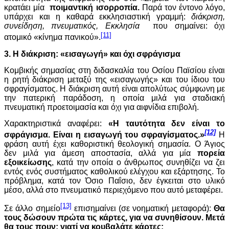
κρατάει μία
ποιμαντική ισορροπία.
Παρά τον έντονο λόγο,
υπάρχει και η καθαρά εκκλησιαστική γραμμή:
διάκριση,
συνείδηση, πνευματικός, Εκκλησία
που σημαίνει: όχι
[11]
ατομικό «κίνημα πανικού».
3. Η διάκριση: «εισαγωγή» και όχι σφράγισμα
Κομβικής σημασίας στη διδασκαλία του Οσίου Παϊσίου είναι
η ρητή διάκριση μεταξύ της «εισαγωγής» και του ίδιου του
σφραγίσματος. Η διάκριση αυτή είναι απολύτως σύμφωνη με
την πατερική παράδοση, η οποία μιλά για σταδιακή
πνευματική προετοιμασία και όχι για αιφνίδια επιβολή.
Χαρακτηριστικά αναφέρει:
«Η ταυτότητα δεν είναι το
[12]
σφράγισμα. Είναι η εισαγωγή του σφραγίσματος.»
Η
φράση αυτή έχει καθοριστική θεολογική σημασία. Ο Άγιος
δεν μιλά για άμεση αποστασία, αλλά για μία
πορεία
εξοικείωσης
, κατά την οποία ο άνθρωπος συνηθίζει να ζει
εντός ενός συστήματος καθολικού ελέγχου και εξάρτησης. Το
πρόβλημα, κατά τον Όσιο Παΐσιο, δεν έγκειται στο υλικό
μέσο, αλλά στο πνευματικό περιεχόμενο που αυτό μεταφέρει.
[13]
Σε άλλο σημείο
επισημαίνει (σε νοηματική μεταφορά):
Θα
τους δώσουν πρώτα τις κάρτες, για να συνηθίσουν. Μετά
θα τους πουν: γιατί να κουβαλάτε κάρτες;