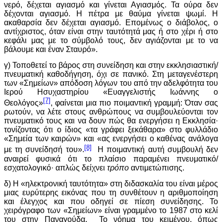
νερό, δέχεται αγιασμό και γίνεται Αγιασμός. Τα ούρα δεν
δέχονται αγιασμό. Η πέτρα με θαύμα γίνεται ψωμί. Η
ακαθαρσία δεν δέχεται αγιασμό. Επομένως ο διάβολος, ο
αντίχριστος, όταν είναι στην ταυτότητά μας ή στο χέρι ή στο
κεφάλι μας με το σύμβολό τους, δεν αγιάζονται με το να
βάλουμε και έναν Σταυρό».
γ) Τοποθετεί το βάρος στη συνείδηση και στην εκκλησιαστική/
πνευματική καθοδήγηση, όχι σε πανικό. Στη μεταγενέστερη
των «Σημείων» απόδοση λόγων του από την αδελφότητα του
Ιερού Ησυχαστηρίου «Ευαγγελιστής Ιωάννης ο
[7]
Θεολόγος»
, φαίνεται μια πιο ποιμαντική γραμμή: Όταν σας
ρωτούν, να λέτε στους ανθρώπους να συμβουλεύονται τον
πνευματικό τους και να δουν πώς θα ενεργήσει η Εκκλησία·
τονίζοντας ότι ο ίδιος «τα γράφει ξεκάθαρα» στο φυλλάδιο
«Σημεία των καιρών» και «ας ενεργήσει ο καθένας ανάλογα
[8]
με τη συνείδησή του».
Η ποιμαντική αυτή συμβουλή δεν
αναιρεί φυσικά ότι το πλαίσιο παραμένει πνευματικό/
εσχατολογικό· απλώς δείχνει
τρόπο
αντιμετώπισης.
δ) Η «ηλεκτρονική ταυτότητα» στη διδασκαλία του είναι μέρος
μιας ευρύτερης εικόνας που τη συνθέτουν η αριθμοποίηση
και έλεγχος και που οδηγεί σε πίεση συνείδησης. Το
χειρόγραφο των «Σημείων» είναι γραμμένο το 1987 στο κελί
του στην Παναγούδα. Το νόημα του κειμένου, όπως